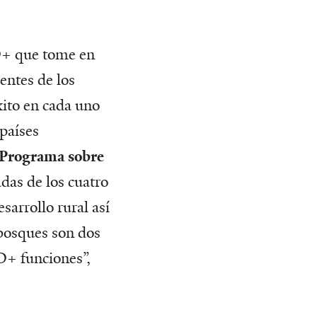
D+ que tome en
entes de los
xito en cada uno
 países
e Programa sobre
adas de los cuatro
sarrollo rural así
bosques son dos
D+ funciones”,