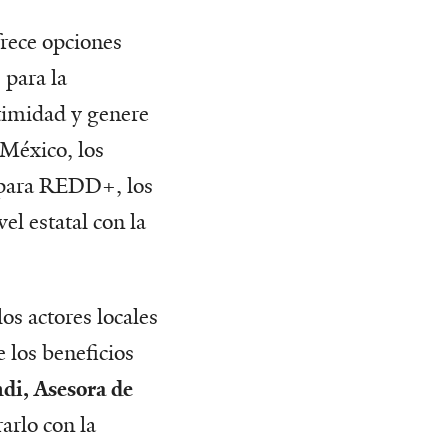
frece opciones
 para la
timidad y genere
 México, los
n para REDD+, los
el estatal con la
os actores locales
e los beneficios
ndi, Asesora de
rarlo con la