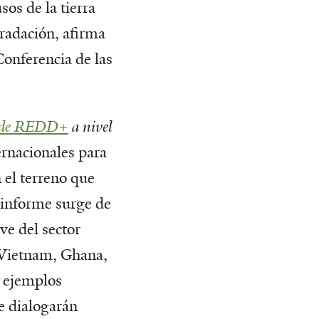
os de la tierra
gradación, afirma
Conferencia de las
os de REDD+
a nivel
ernacionales para
 el terreno que
l informe surge de
ve del sector
, Vietnam, Ghana,
s ejemplos
e dialogarán