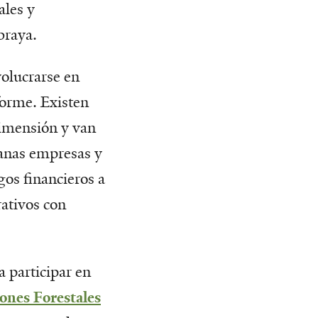
ales y
braya.
volucrarse en
forme. Existen
dimensión y van
anas empresas y
gos financieros a
rativos con
a participar en
ones Forestales