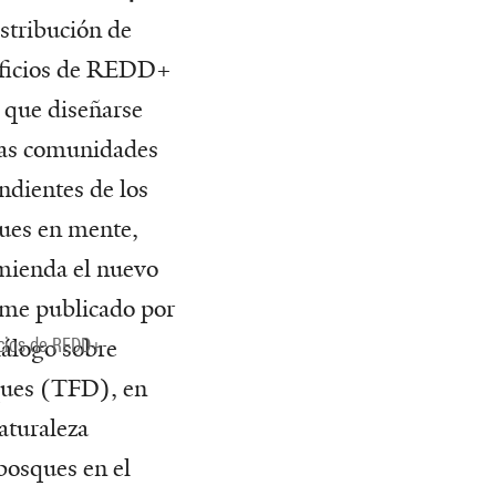
stribución de
ficios de REDD+
e que diseñarse
las comunidades
ndientes de los
ues en mente,
mienda el nuevo
rme publicado por
icios de REDD+
iálogo sobre
ues (TFD), en
aturaleza
bosques en el