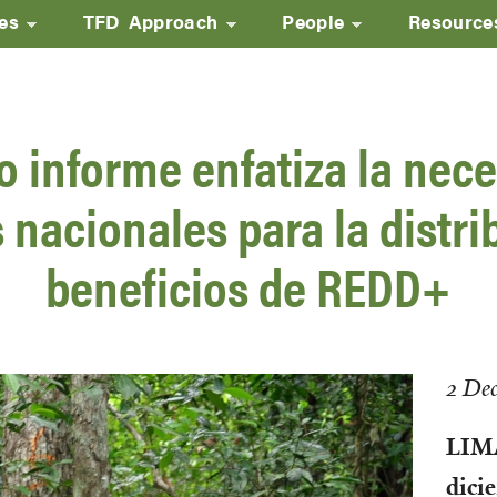
ves
TFD Approach
People
Resource
Skip
to
main
 informe enfatiza la nec
content
 nacionales para la distri
beneficios de REDD+
2 De
LIMA
dici