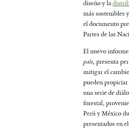
diseño y la
distr
más sostenibles y
el documento pres
Partes de las Nac
El nuevo informe
país,
presenta pers
mitigar el cambio
pueden propiciar 
una serie de diál
forestal, proveni
Perú y México dur
presentados en el